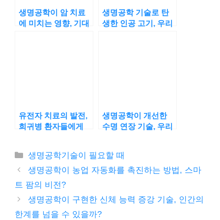
생명공학이 암 치료
생명공학 기술로 탄
에 미치는 영향, 기대
생한 인공 고기, 우리
할 수 있는 변화는?
의 건강과 환경을 위
한 선택?
유전자 치료의 발전,
생명공학이 개선한
희귀병 환자들에게
수명 연장 기술, 우리
희망을 줄 수 있을까?
의 노후가 달라진다
카
생명공학기술이 필요할 때
테
생명공학이 농업 자동화를 촉진하는 방법, 스마
고
트 팜의 비전?
리
생명공학이 구현한 신체 능력 증강 기술, 인간의
한계를 넘을 수 있을까?