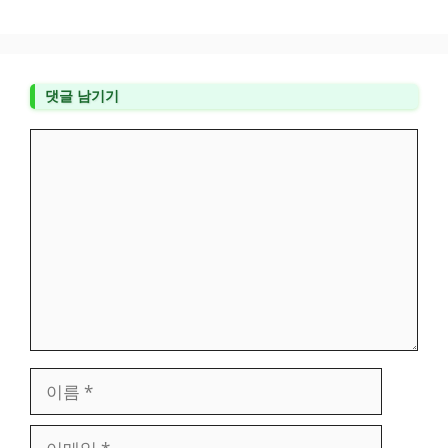
댓글 남기기
댓
글
이
름
이