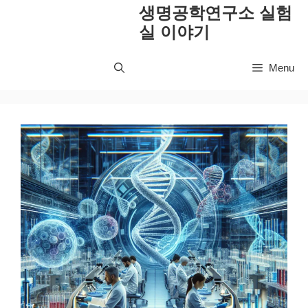
컨
생명공학연구소 실험
텐
실 이야기
츠
로
Menu
건
너
뛰
기