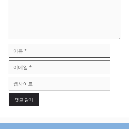
이
름
이
메
일
웹
사
이
트