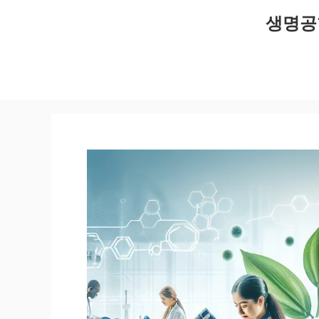
컨
생명공
텐
츠
로
건
너
뛰
기