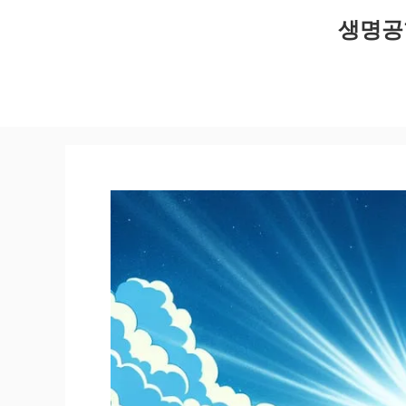
컨
생명공
텐
츠
로
건
너
뛰
기