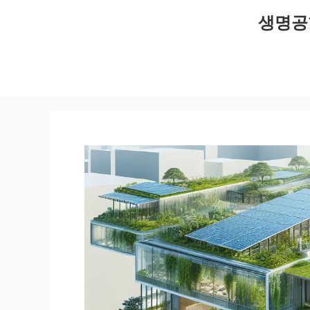
컨
생명공
텐
츠
로
건
너
뛰
기