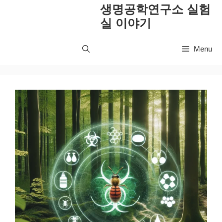
컨
생명공학연구소 실험
텐
실 이야기
츠
로
Menu
건
너
뛰
기