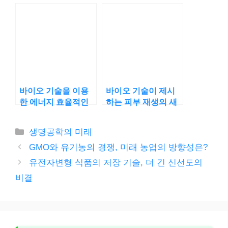
로운 전략
화적 생활용품
바이오 기술을 이용
바이오 기술이 제시
한 에너지 효율적인
하는 피부 재생의 새
건축 솔루션
로운 방향
카
생명공학의 미래
테
GMO와 유기농의 경쟁, 미래 농업의 방향성은?
고
유전자변형 식품의 저장 기술, 더 긴 신선도의
리
비결