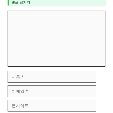
댓글 남기기
댓
글
이
름
이
메
일
웹
사