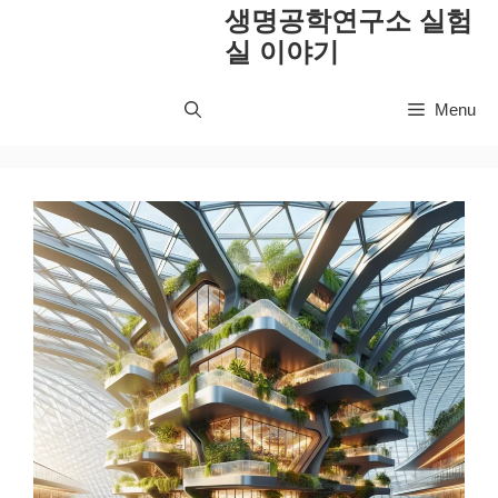
컨
생명공학연구소 실험
텐
실 이야기
츠
로
Menu
건
너
뛰
기