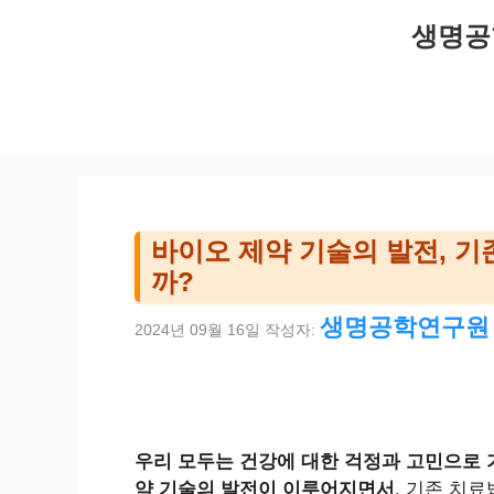
컨
생명공
텐
츠
로
건
너
뛰
기
바이오 제약 기술의 발전, 
까?
생명공학연구원
2024년 09월 16일
작성자:
우리 모두는 건강에 대한 걱정과 고민으로 
약 기술의 발전이 이루어지면서
, 기존 치