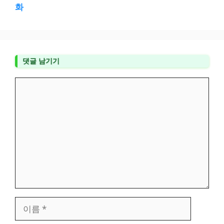
화
댓글 남기기
댓
글
이
름