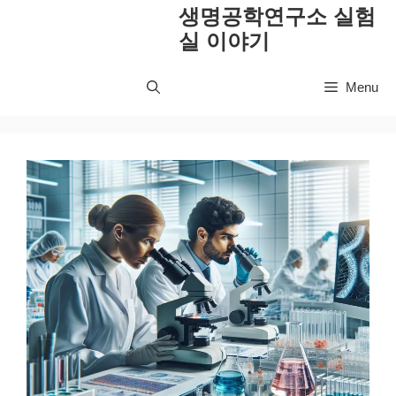
컨
생명공학연구소 실험
텐
실 이야기
츠
로
Menu
건
너
뛰
기