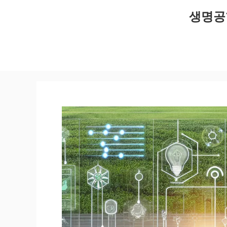
컨
생명공
텐
츠
로
건
너
뛰
기