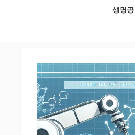
컨
생명공
텐
츠
로
건
너
뛰
기