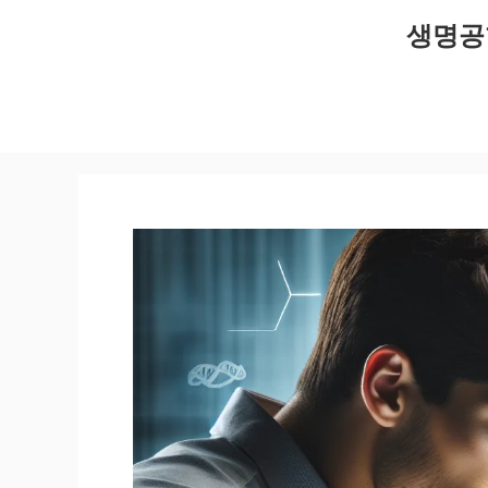
컨
생명공
텐
츠
로
건
너
뛰
기