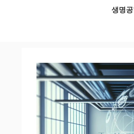
컨
생명공
텐
츠
로
건
너
뛰
기