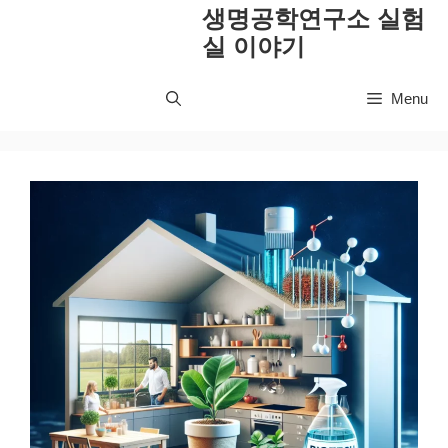
컨
생명공학연구소 실험
텐
실 이야기
츠
로
Menu
건
너
뛰
기