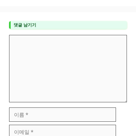
댓글 남기기
댓
글
이
름
이
메