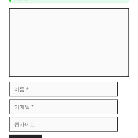
댓
글
이
름
이
메
일
웹
사
이