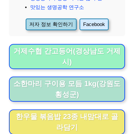
맛있는 생명공학 연구소
저자 정보 확인하기
Facebook
거제수협 간고등어(경상남도 거제
시)
소한마리 구이용 모듬 1kg(강원도
횡성군)
한우물 볶음밥 23종 내맘대로 골
라담기