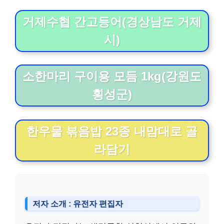
거제수협 간고등어(경상남도 거제
시)
소한마리 구이용 모듬 1kg(강원도
횡성군)
한우물 볶음밥 23종 내맘대로 골
라담기
저자 소개 : 유전자 편집자