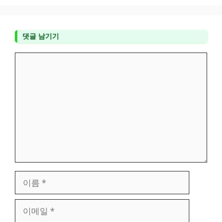
댓글 남기기
댓
글
이
름
이
메