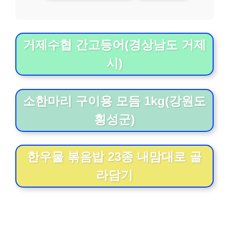
거제수협 간고등어(경상남도 거제
시)
소한마리 구이용 모듬 1kg(강원도
횡성군)
한우물 볶음밥 23종 내맘대로 골
라담기