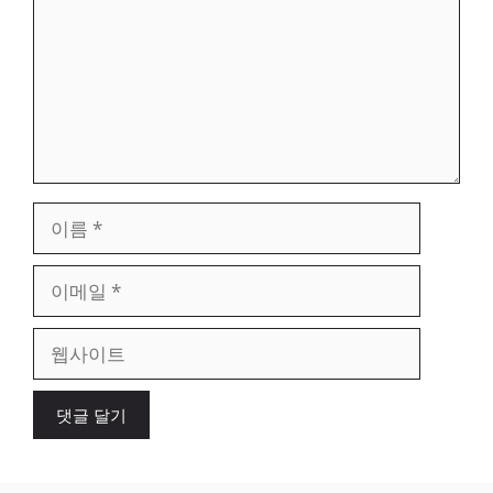
이
름
이
메
일
웹
사
이
트