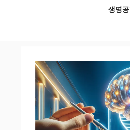
컨
생명공
텐
츠
로
건
너
뛰
기