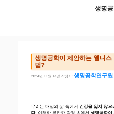
컨
생명공
텐
츠
로
건
너
뛰
기
생명공학이 제안하는 웰니스 
법?
생명공학연구원
2024년 11월 14일
작성자:
우리는 매일의 삶 속에서
건강을 잃지 않으
다.
이러한 복잡한 감정 속에서
생명공학이 