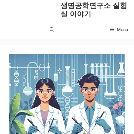
컨
생명공학연구소 실험
텐
실 이야기
츠
로
Menu
건
너
뛰
기