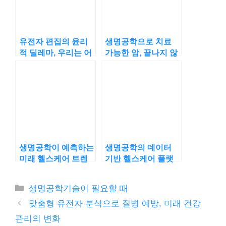
유전자 편집의 윤리
생명공학으로 치료
적 딜레마, 우리는 어
가능한 암, 끝나지 않
디까지 허용해야 할
은 도전의 여정
까?
생명공학이 예측하는
생명공학의 데이터
미래 헬스케어 트렌
기반 헬스케어 플랫
드, 무엇이 달라질까?
폼, 개인 건강 분석의
차별점?
카
생명공학기술이 필요할 때
테
맞춤형 유전자 분석으로 질병 예방, 미래 건강
고
관리의 변화
리