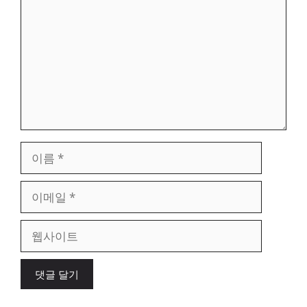
글
이
름
이
메
일
웹
사
이
트