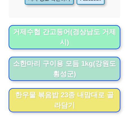
거제수협 간고등어(경상남도 거제
시)
소한마리 구이용 모듬 1kg(강원도
횡성군)
한우물 볶음밥 23종 내맘대로 골
라담기