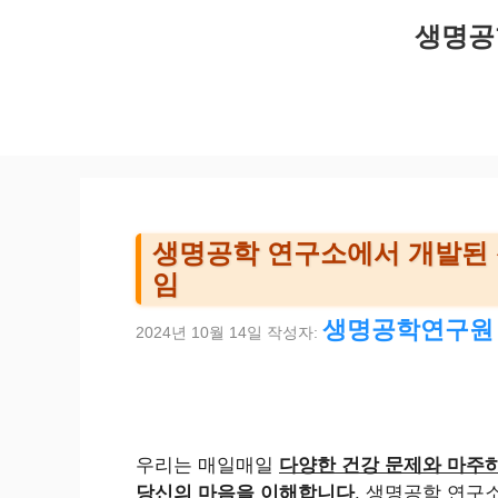
컨
생명공
텐
츠
로
건
너
뛰
기
생명공학 연구소에서 개발된 
임
생명공학연구원
2024년 10월 14일
작성자:
우리는 매일매일
다양한 건강 문제와 마주
당신의 마음을 이해합니다
. 생명공학 연