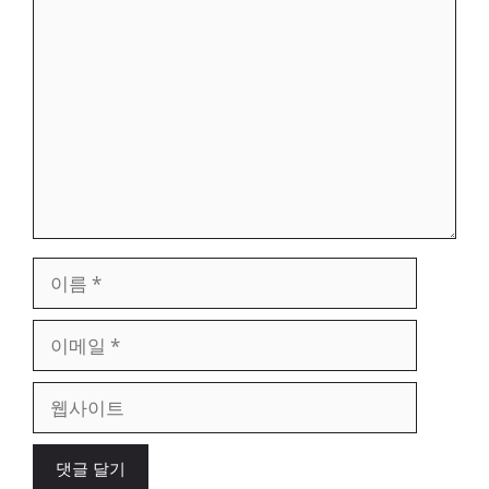
댓
글
이
름
이
메
일
웹
사
이
트