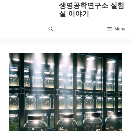
컨
생명공학연구소 실험
텐
실 이야기
츠
로
Menu
건
너
뛰
기