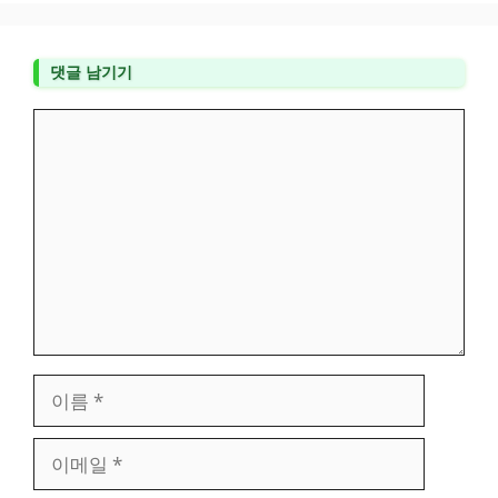
댓글 남기기
댓
글
이
름
이
메