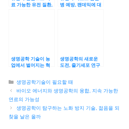
료 가능한 유전 질환,
병 예방, 팬데믹에 대
진정한 치유의 시작?
응할 새로운 방법?
생명공학 기술이 농
생명공학의 새로운
업에서 벌어지는 혁
도전, 줄기세포 연구
신, 작은 땅에서도 고
로 질병 치료 혁신
수확 가능할까?
카
생명공학기술이 필요할 때
테
바이오 에너지와 생명공학의 융합, 지속 가능한
고
연료의 가능성
리
생명공학이 탐구하는 노화 방지 기술, 젊음을 되
찾을 날은 올까