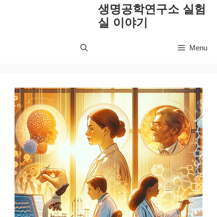
컨
생명공학연구소 실험
텐
실 이야기
츠
로
Menu
건
너
뛰
기