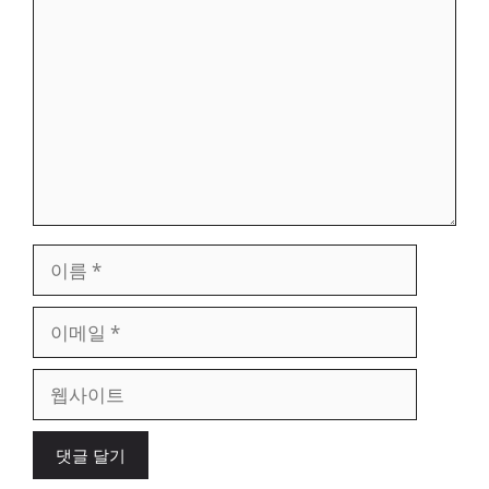
글
이
름
이
메
일
웹
사
이
트