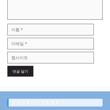
이
름
이
메
일
웹
사
이
트
생명공학연구소실험하기