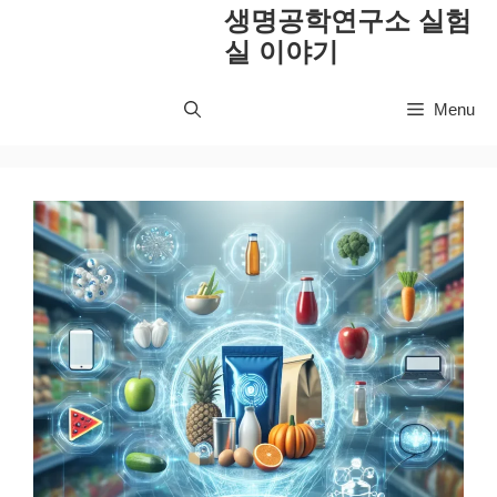
컨
생명공학연구소 실험
텐
실 이야기
츠
로
Menu
건
너
뛰
기