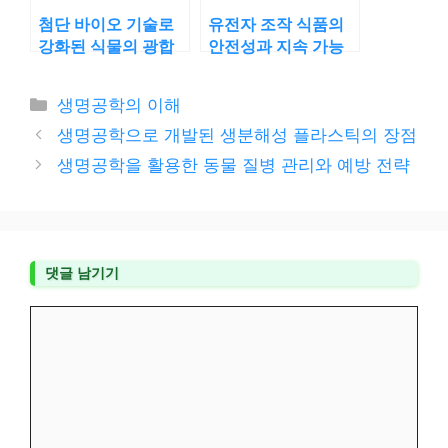
첨단 바이오 기술로
유전자 조작 식품의
강화된 식물의 광합
안전성과 지속 가능
성 효율
성 탐구
카
생명공학의 이해
테
생명공학으로 개발된 생분해성 플라스틱의 장점
고
생명공학을 활용한 동물 질병 관리와 예방 전략
리
댓글 남기기
댓
글