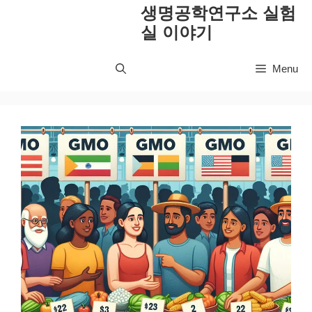
컨
생명공학연구소 실험
텐
실 이야기
츠
로
Menu
건
너
뛰
기