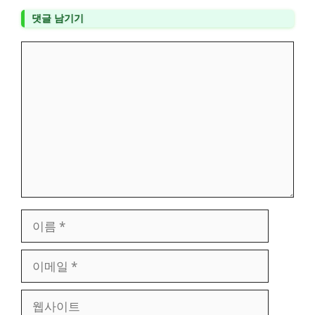
댓글 남기기
댓
글
이
름
이
메
일
웹