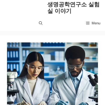
컨
생명공학연구소 실험
텐
실 이야기
츠
로
Menu
건
너
뛰
기