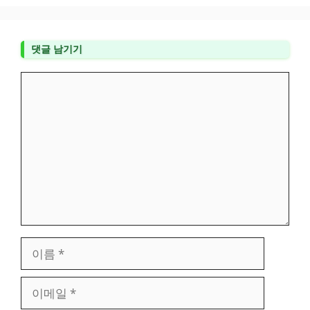
댓글 남기기
댓
글
이
름
이
메