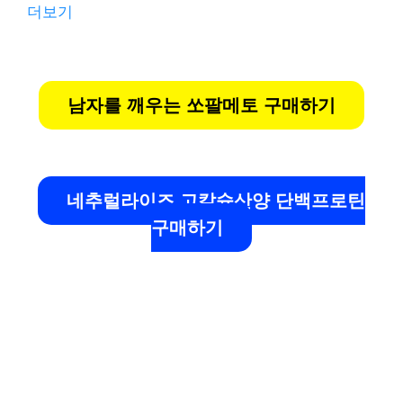
더보기
남자를 깨우는 쏘팔메토 구매하기
네추럴라이즈 고칼슘산양 단백프로틴
구매하기