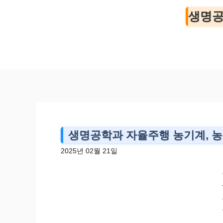
컨
생명공
텐
츠
로
건
너
뛰
기
생명공학과 자율주행 농기계, 농
2025년 02월 21일